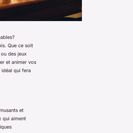
iables?
is. Que ce soit
 ou des jeux
mer et animer vos
 idéal qui fera
musants et
x qui aiment
tiques