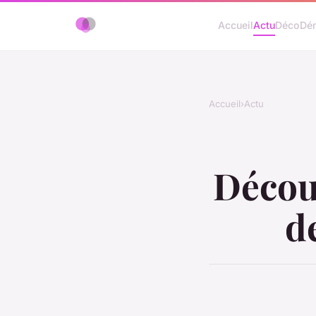
Accueil
Actu
Déco
Dé
Accueil
›
Actu
Découv
d