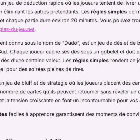
un jeu de déduction rapide où les joueurs tentent de livrer u
n éliminant les autres prétendants. Les
règles simples
perme
 et chaque partie dure environ 20 minutes. Vous pouvez trou
gles-du-jeu.net
.
ent connu sous le nom de "Dudo", est un jeu de dés et de bl
ud. Chaque joueur cache ses dés sous un gobelet et doit d
 dés d'une certaine valeur. Les
règles simples
rendent ce j
déal pour des soirées pleines de rires.
un jeu de bluff et de stratégie où les joueurs placent des ca
e nombre de cartes qu'ils peuvent retourner sans révéler un 
et la tension croissante en font un incontournable pour vos
tes
faciles à apprendre garantissent des moments de convivi