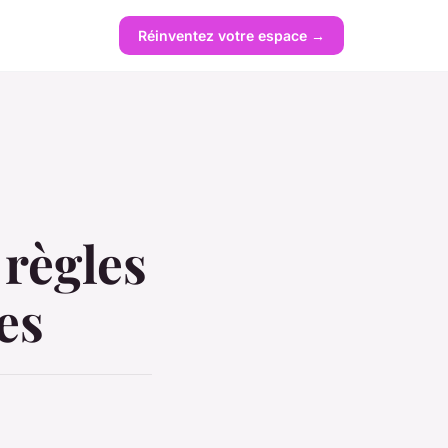
Réinventez votre espace →
 règles
es