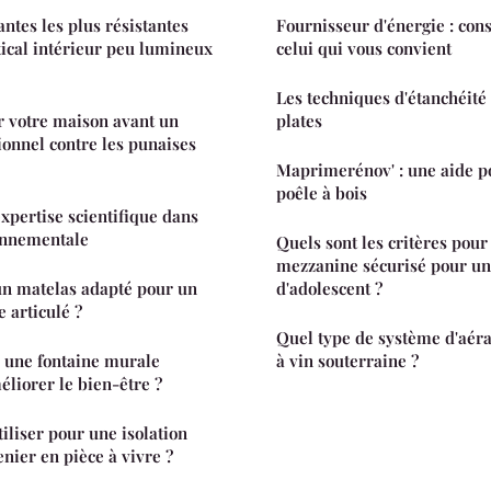
antes les plus résistantes
Fournisseur d'énergie : cons
tical intérieur peu lumineux
celui qui vous convient
Les techniques d'étanchéité 
votre maison avant un
plates
ionnel contre les punaises
Maprimerénov' : une aide po
poêle à bois
expertise scientifique dans
ronnementale
Quels sont les critères pour 
mezzanine sécurisé pour u
n matelas adapté pour un
d'adolescent ?
 articulé ?
Quel type de système d'aéra
 une fontaine murale
à vin souterraine ?
éliorer le bien-être ?
iliser pour une isolation
nier en pièce à vivre ?