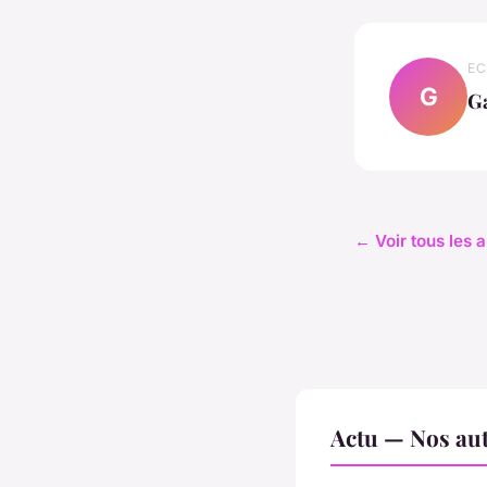
EC
G
G
← Voir tous les a
Actu — Nos aut