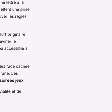
ne lettre à la
ttent une prise
ver les règles
uff originaire
eviner le
eu accessible à
rtes face cachée
crâne. Les
soirées jeux
.
alité et de