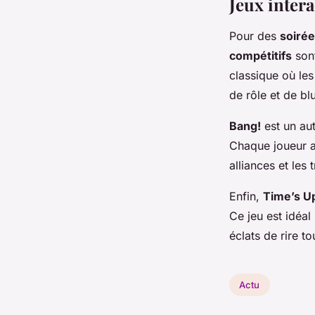
Jeux intera
Pour des
soiré
compétitifs
sont
classique où le
de rôle et de bl
Bang!
est un aut
Chaque joueur a 
alliances et les
Enfin,
Time’s U
Ce jeu est idéal
éclats de rire to
Actu