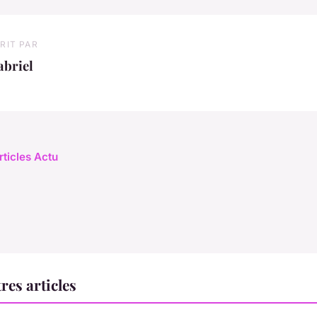
RIT PAR
abriel
rticles Actu
res articles