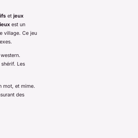
ifs
et
jeux
ieux
est un
 village. Ce jeu
lexes.
 western.
 shérif. Les
un mot, et mime.
ssurant des