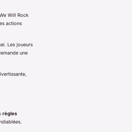
"We Will Rock
es actions
al. Les joueurs
i demande une
vertissante,
s
règles
ndiablées.