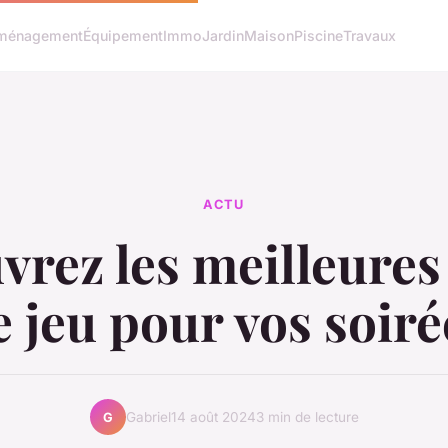
ménagement
Équipement
Immo
Jardin
Maison
Piscine
Travaux
ACTU
rez les meilleures
e jeu pour vos soiré
Gabriel
14 août 2024
3 min de lecture
G