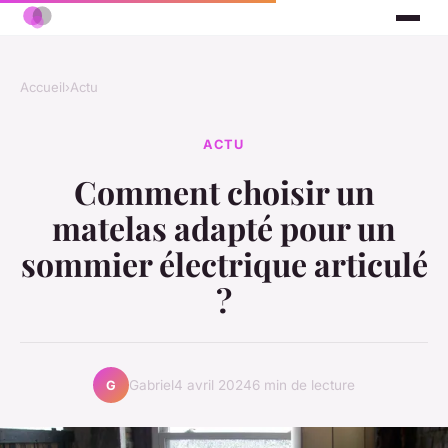
Accueil
›
Actu
ACTU
Comment choisir un
matelas adapté pour un
sommier électrique articulé
?
Gabriel
4 avril 2024
6 min de lecture
G