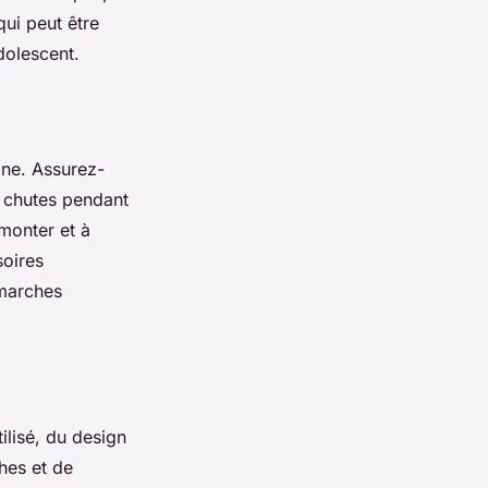
qui peut être
dolescent.
nine. Assurez-
es chutes pendant
 monter et à
soires
 marches
ilisé, du design
ches et de