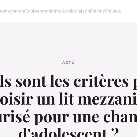
ménagement
Équipement
Immo
Jardin
Maison
Piscine
Travaux
ACTU
s sont les critères
oisir un lit mezzan
urisé pour une cha
d'adolescent ?