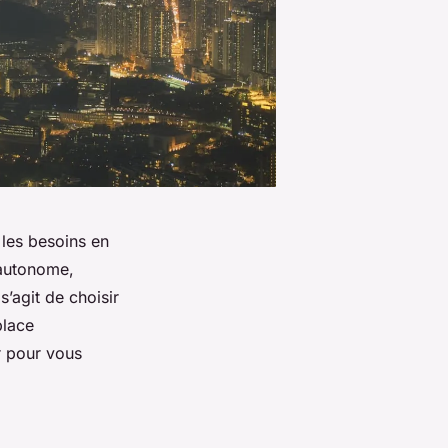
 les besoins en
t autonome,
 s’agit de choisir
place
r pour vous