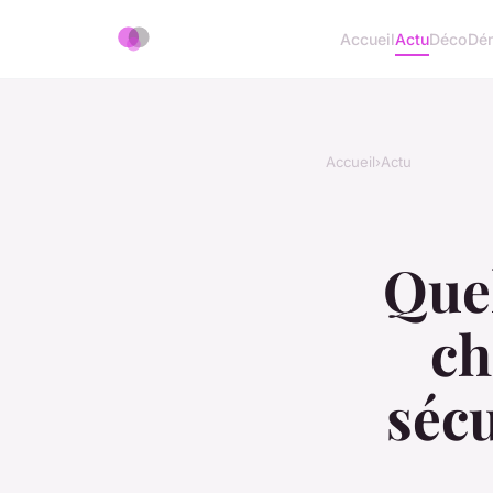
Accueil
Actu
Déco
Dé
Accueil
›
Actu
Quel
ch
séc