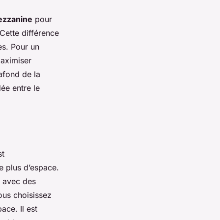
mezzanine
pour
Cette différence
es. Pour un
maximiser
afond de la
e entre le
st
e plus d’espace.
e avec des
ous choisissez
ace. Il est