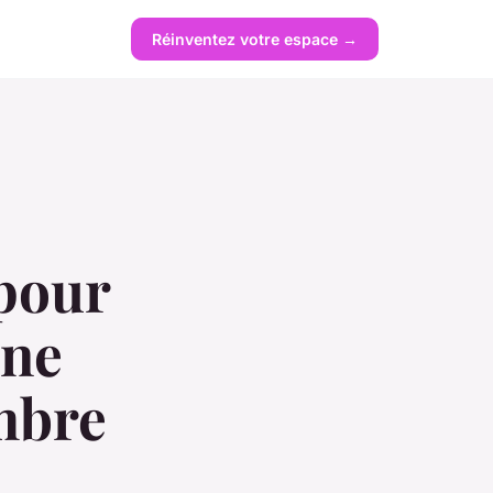
Réinventez votre espace →
 pour
ine
mbre