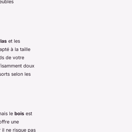
meubles
las
et les
pté à la taille
ds de votre
uffisamment doux
sorts selon les
mais le
bois
est
offre une
 il ne risque pas