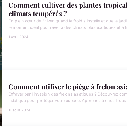
Comment cultiver des plantes tropical
climats tempérés ?
En plein cœur de l'hiver, quand le froid s'installe et que le j
le moment idéal pour rêver à des climats plus exotiques et à la
1 avril 2024
Comment utiliser le piège à frelon asi
Effrayer par l'invasion des frelons asiatiques ? Découvrez com
asiatique pour protéger votre espace. Apprenez à choisir des 
11 août 2024