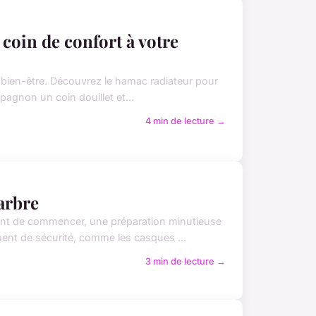
coin de confort à votre
de bien-être. Découvrez le hamac radiateur pour
pagnon un coin douillet et...
4 min de lecture →
 arbre
vant de commencer, une préparation minutieuse
ent de sécurité, comme les casques ...
3 min de lecture →