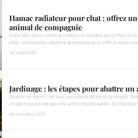
Hamac radiateur pour chat : offrez un 
animal de compagnie
Votre félin favori mérite le meilleur en matière de confort et 
chat, une solution élégante et pratique pour offrir à votre com
30 juillet 2024
Jardinage : les étapes pour abattre un
Abattre un arbre n'est pas une simple tâche de jardinage. A
et des mesures de sécurité sont indispensables. De l'équipem
28 novembre 2024