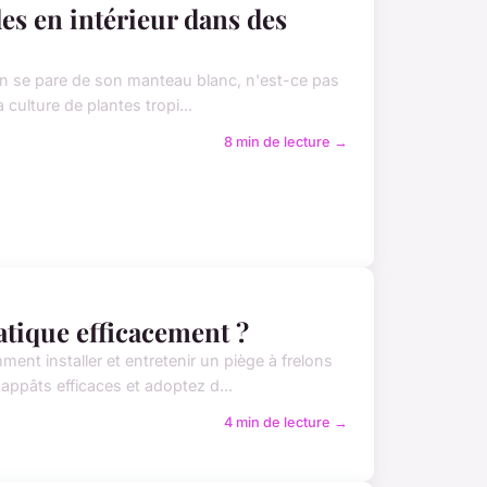
es en intérieur dans des
ardin se pare de son manteau blanc, n'est-ce pas
 culture de plantes tropi...
8 min de lecture →
atique efficacement ?
ment installer et entretenir un piège à frelons
appâts efficaces et adoptez d...
4 min de lecture →