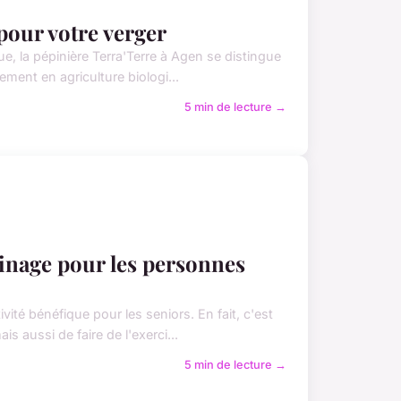
 pour votre verger
e, la pépinière Terra'Terre à Agen se distingue
ement en agriculture biologi...
5 min de lecture →
dinage pour les personnes
té bénéfique pour les seniors. En fait, c'est
s aussi de faire de l'exerci...
5 min de lecture →