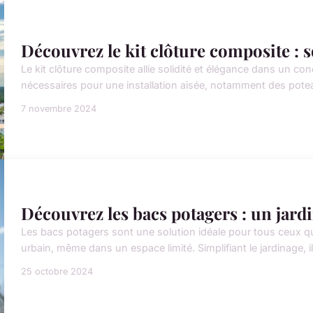
Découvrez le kit clôture composite : s
Le kit clôture composite allie solidité et élégance dans un co
nécessaires pour une installation aisée, notamment des potea
7 novembre 2024
Découvrez les bacs potagers : un jard
Les bacs potagers sont une solution idéale pour tous ceux qui
urbain, même dans un espace limité. Simplifiant le jardinage, il
25 octobre 2024