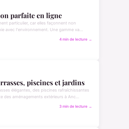
ion parfaite en ligne
ent particulier, car elles façonnent non
onie avec l'environnement. Une gamme va...
4 min de lecture →
rasses, piscines et jardins
sses élégantes, des piscines rafraîchissantes
te des aménagements extérieurs à Anc...
3 min de lecture →