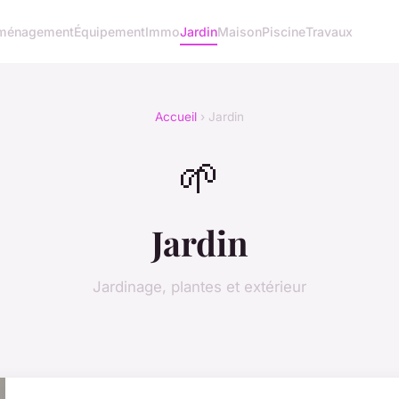
ménagement
Équipement
Immo
Jardin
Maison
Piscine
Travaux
Accueil
› Jardin
🌱
Jardin
Jardinage, plantes et extérieur