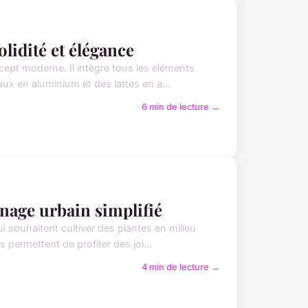
olidité et élégance
ncept moderne. Il intègre tous les éléments
ux en aluminium et des lattes en a...
6 min de lecture →
inage urbain simplifié
 souhaitent cultiver des plantes en milieu
s permettent de profiter des joi...
4 min de lecture →