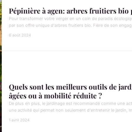
Pépinière à agen: arbres fruitiers bio
Pour transformer votre verger en un coin de paradis écologiqu
par son offre unique d'arbres fruitiers bio. Fière de son engag
6 août 2024
Quels sont les meilleurs outils de jar
âgées ou à mobilité réduite ?
De plus en plus, le jardinage est recommandé comme une activi
une activité qui permet non seulement d'entretenir le jardin, mai
1 avril 2024