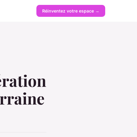
Réinventez votre espace →
ération
erraine