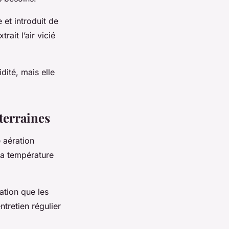
e et introduit de
rait l’air vicié
dité, mais elle
terraines
 aération
 la température
sation que les
ntretien régulier