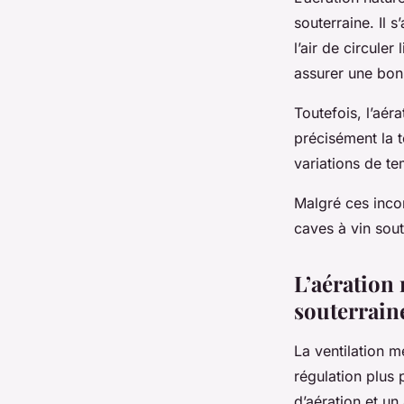
souterraine. Il 
l’air de circule
assurer une bonn
Toutefois, l’aér
précisément la t
variations de te
Malgré ces incon
caves à vin sout
L’aération
souterrain
La ventilation 
régulation plus 
d’aération et un