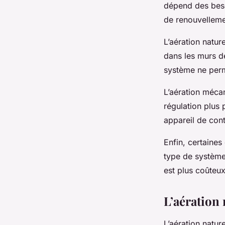
dépend des beso
de renouvellemen
L’aération natur
dans les murs de
système ne perm
L’aération méca
régulation plus p
appareil de cont
Enfin, certaines
type de système 
est plus coûteux à
L’aération 
L’aération natur