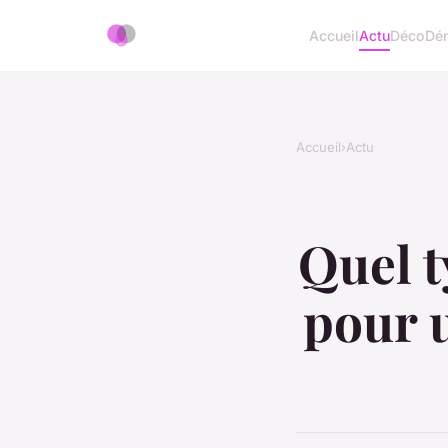
Accueil
Actu
Déco
Dé
Accueil
›
Actu
Quel t
pour u