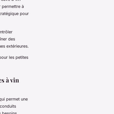
r permettre à
stratégique pour
ntrôler
îner des
ues extérieures.
pour les petites
s à vin
qui permet une
 conduits
s besoins.