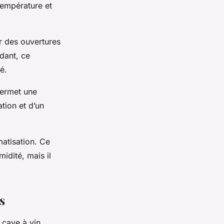
température et
er des ouvertures
dant, ce
é.
permet une
ation et d’un
matisation. Ce
idité, mais il
s
 cave à vin