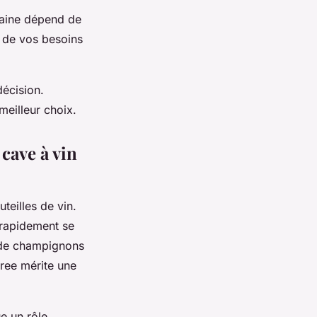
raine dépend de
t de vos besoins
décision.
 meilleur choix.
 cave à vin
teilles de vin.
t rapidement se
 de champignons
rree mérite une
ue un rôle