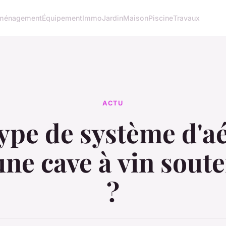
ménagement
Équipement
Immo
Jardin
Maison
Piscine
Travaux
ACTU
ype de système d'a
ne cave à vin sout
?