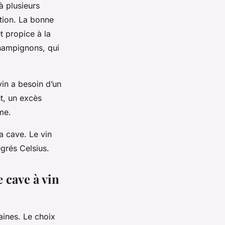
à plusieurs
ation. La bonne
t propice à la
champignons, qui
vin a besoin d’un
t, un excès
me.
a cave. Le vin
grés Celsius.
 cave à vin
aines. Le choix