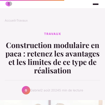
Accueil
›
Travaux
TRAVAUX
Construction modulaire en
paca : retenez les avantages
et les limites de ce type de
réalisation
Gabriel
2 août 2024
5 min de lecture
G