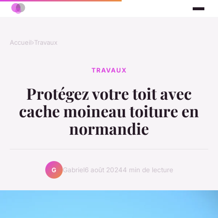
Accueil
›
Travaux
TRAVAUX
Protégez votre toit avec
cache moineau toiture en
normandie
Gabriel
6 août 2024
4 min de lecture
G