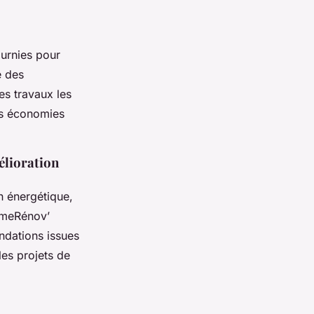
urnies pour
e des
es travaux les
es économies
élioration
n énergétique,
rimeRénov’
ndations issues
les projets de