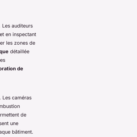
 Les auditeurs
et en inspectant
ier les zones de
ique
détaillée
des
oration de
s. Les caméras
ombustion
ermettent de
sent une
haque bâtiment.