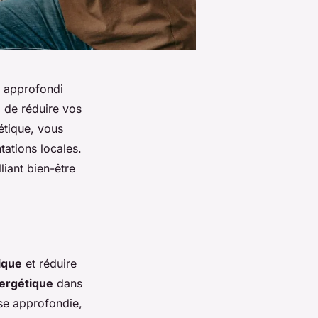
c approfondi
 de réduire vos
étique, vous
tations locales.
iant bien-être
ique
et réduire
ergétique
dans
yse approfondie,