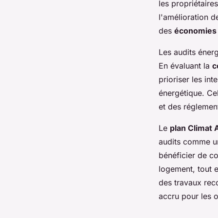
les propriétaire
l'amélioration d
des
économies 
Les audits énerg
En évaluant la
c
prioriser les in
énergétique. Cel
et des réglement
Le
plan Climat 
audits comme un
bénéficier de c
logement, tout e
des travaux rec
accru pour les 