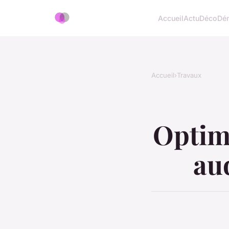
Accueil
Actu
Déco
Dé
Accueil
›
Travaux
Optimi
au