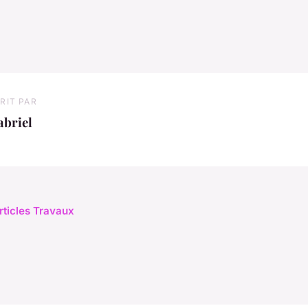
RIT PAR
abriel
articles Travaux