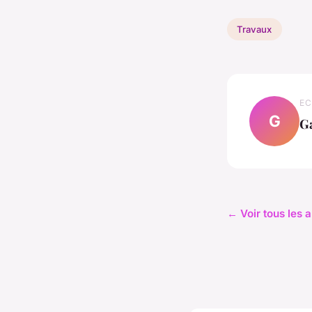
Travaux
EC
G
G
← Voir tous les 