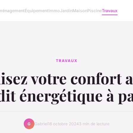
ménagement
Équipement
Immo
Jardin
Maison
Piscine
Travaux
TRAVAUX
sez votre confort 
dit énergétique à pa
Gabriel
16 octobre 2024
3 min de lecture
G