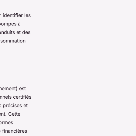
identifier les
 pompes à
conduits et des
onsommation
nement) est
nnels certifiés
 précises et
nt. Cette
normes
 financières