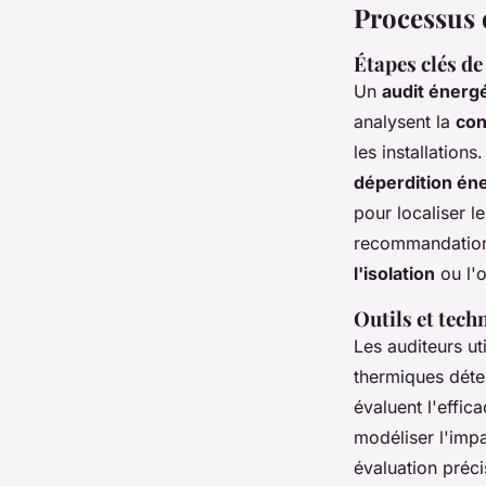
Processus 
Étapes clés de
Un
audit énerg
analysent la
con
les installations
déperdition én
pour localiser l
recommandations 
l'isolation
ou l'
Outils et tech
Les auditeurs u
thermiques déte
évaluent l'effic
modéliser l'imp
évaluation préc