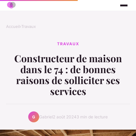
Accueil
›
Travaux
TRAVAUX
Constructeur de maison
dans le 74 : de bonnes
raisons de solliciter ses
services
Gabriel
2 août 2024
3 min de lecture
G