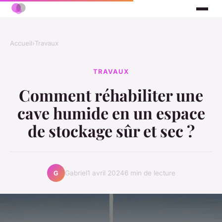
Accueil
›
Travaux
TRAVAUX
Comment réhabiliter une
cave humide en un espace
de stockage sûr et sec ?
Gabriel
1 avril 2024
6 min de lecture
G