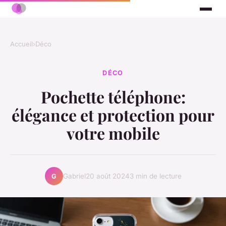
Accueil
›
Déco
DÉCO
Pochette téléphone:
élégance et protection pour
votre mobile
Gabriel
20 août 2024
3 min de lecture
G