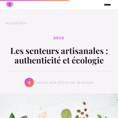
Accueil
›
Déco
DÉCO
Les senteurs artisanales :
authenticité et écologie
Gabriel
2 août 2024
3 min de lecture
G