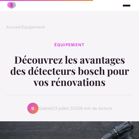
Accueil
›
Équipement
ÉQUIPEMENT
Découvrez les avantages
des détecteurs bosch pour
vos rénovations
Gabriel
23 juillet 2025
9 min de lecture
G