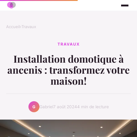
Accueil
›
Travaux
TRAVAUX
Installation domotique à
ancenis : transformez votre
maison!
Gabriel
7 août 2024
4 min de lecture
G