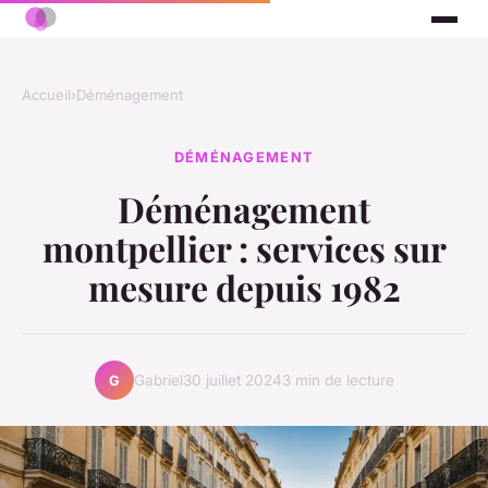
Accueil
›
Déménagement
DÉMÉNAGEMENT
Déménagement
montpellier : services sur
mesure depuis 1982
Gabriel
30 juillet 2024
3 min de lecture
G