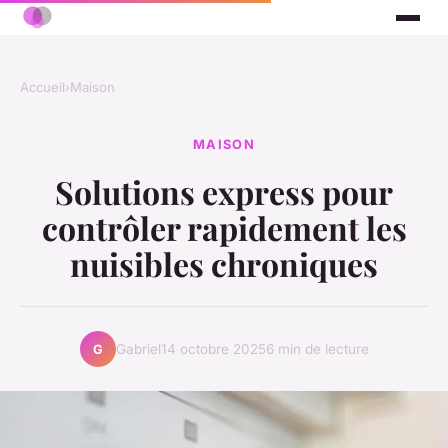
Accueil
›
Maison
MAISON
Solutions express pour
contrôler rapidement les
nuisibles chroniques
Gabriel
14 octobre 2025
6 min de lecture
G