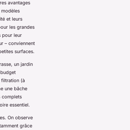
pres avantages
es modèles
té et leurs
pour les grandes
 pour leur
ur – conviennent
petites surfaces.
asse, un jardin
 budget
iltration (à
me une bâche
s complets
oire essentiel.
ques. On observe
notamment grâce