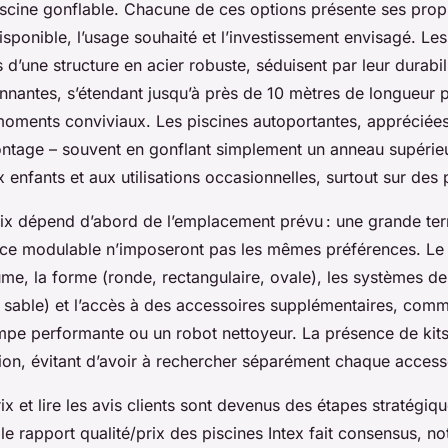
 piscine gonflable. Chacune de ces options présente ses pro
isponible, l’usage souhaité et l’investissement envisagé. L
s d’une structure en acier robuste, séduisent par leur durabili
onnantes, s’étendant jusqu’à près de 10 mètres de longueur 
 moments conviviaux. Les piscines autoportantes, appréciées
ontage – souvent en gonflant simplement un anneau supérie
 enfants et aux utilisations occasionnelles, surtout sur des 
oix dépend d’abord de l’emplacement prévu : une grande terr
ace modulable n’imposeront pas les mêmes préférences. Le
ume, la forme (ronde, rectangulaire, ovale), les systèmes de f
 sable) et l’accès à des accessoires supplémentaires, com
mpe performante ou un robot nettoyeur. La présence de kit
sition, évitant d’avoir à rechercher séparément chaque access
x et lire les avis clients sont devenus des étapes stratégi
le rapport qualité/prix des piscines Intex fait consensus, 