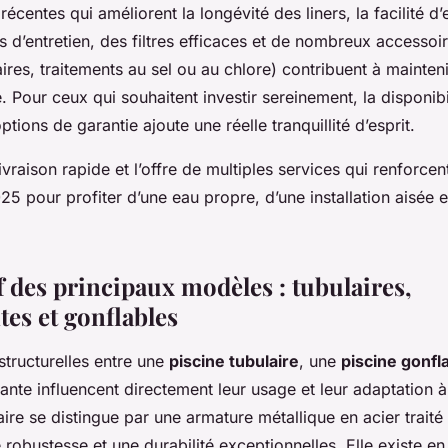
écentes qui améliorent la longévité des liners, la facilité d’e
ts d’entretien, des filtres efficaces et de nombreux accessoi
ires, traitements au sel ou au chlore) contribuent à mainten
té. Pour ceux qui souhaitent investir sereinement, la disponib
tions de garantie ajoute une réelle tranquillité d’esprit.
ivraison rapide et l’offre de multiples services qui renforcent 
5 pour profiter d’une eau propre, d’une installation aisée et
 des principaux modèles : tubulaires,
tes et gonflables
structurelles entre une
piscine tubulaire
, une
piscine gonfl
ante influencent directement leur usage et leur adaptation 
aire se distingue par une armature métallique en acier traité
 robustesse et une durabilité exceptionnelles. Elle existe en