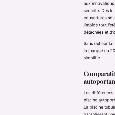
aux innovations r
sécurité. Des ki
couvertures sola
limpide tout l’é
détachées et d’op
Sans oublier la l
la marque en 202
simplifié.
Comparatif
autoportan
Les différences 
piscine autoport
La piscine tubul
garantissant une