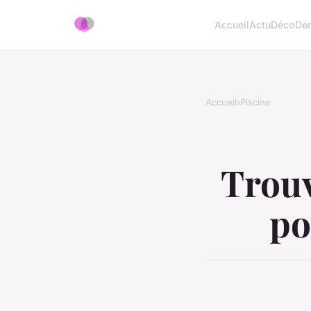
Accueil
Actu
Déco
Dé
Accueil
›
Piscine
Trouv
po