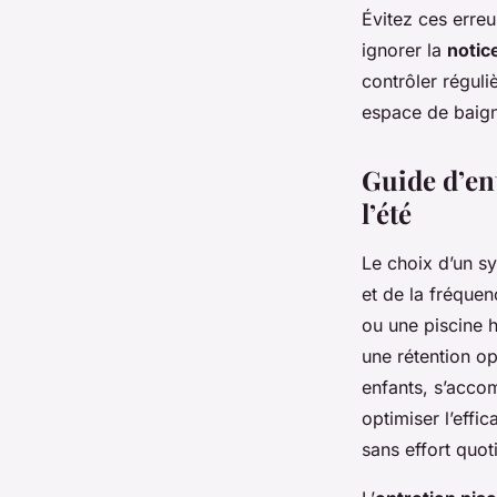
Évitez ces erreu
ignorer la
notic
contrôler réguli
espace de baig
Guide d’ent
l’été
Le choix d’un 
et de la fréquen
ou une piscine h
une rétention o
enfants, s’accom
optimiser l’effic
sans effort quot