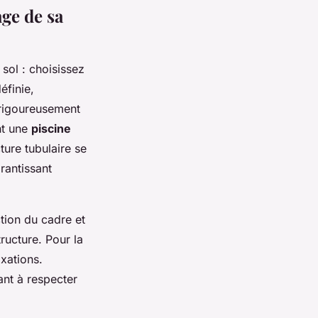
age de sa
sol : choisissez
éfinie,
 rigoureusement
nt une
piscine
ure tubulaire se
rantissant
ction du cadre et
tructure. Pour la
ixations.
lant à respecter