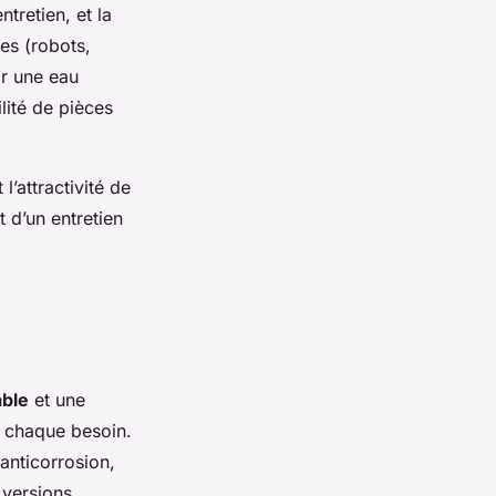
ntretien, et la
res (robots,
ir une eau
ilité de pièces
l’attractivité de
 d’un entretien
able
et une
à chaque besoin.
 anticorrosion,
 versions