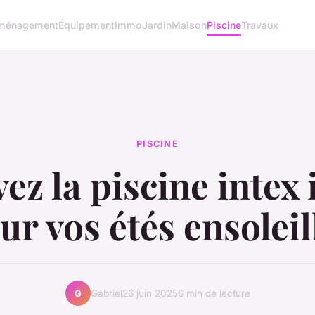
ménagement
Équipement
Immo
Jardin
Maison
Piscine
Travaux
PISCINE
ez la piscine intex 
ur vos étés ensoleil
Gabriel
26 juin 2025
6 min de lecture
G