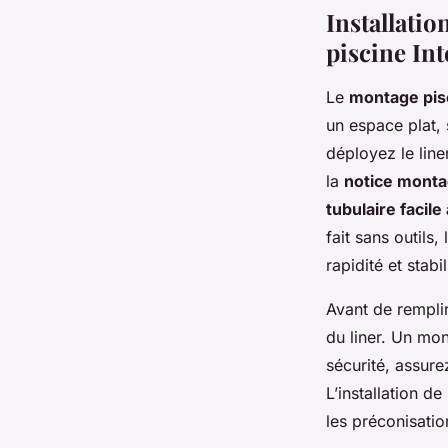
Installatio
piscine Int
Le
montage pisc
un espace plat, 
déployez le line
la
notice monta
tubulaire facil
fait sans outils
rapidité et stabil
Avant de remplir
du liner. Un mon
sécurité, assurez
L’installation d
les préconisatio