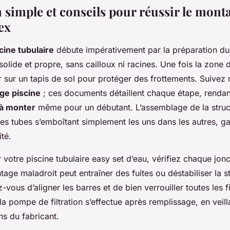
n simple et conseils pour réussir le mont
ex
ine tubulaire
débute impérativement par la préparation du 
solide et propre, sans cailloux ni racines. Une fois la zone d
r sur un tapis de sol pour protéger des frottements. Suivez
ge piscine
; ces documents détaillent chaque étape, renda
e à monter
même pour un débutant. L’assemblage de la struct
, les tubes s’emboîtant simplement les uns dans les autres, ga
ité.
 votre piscine tubulaire easy set d’eau, vérifiez chaque jon
tage maladroit peut entraîner des fuites ou déstabiliser la s
-vous d’aligner les barres et de bien verrouiller toutes les f
e la pompe de filtration s’effectue après remplissage, en veil
ns du fabricant.